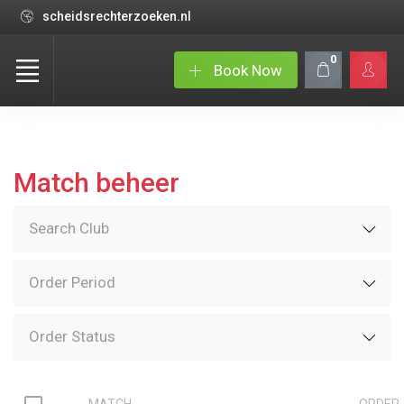
scheidsrechterzoeken.nl
0
Book Now
Match beheer
Search Club
Order Period
Order Status
MATCH
ORDER